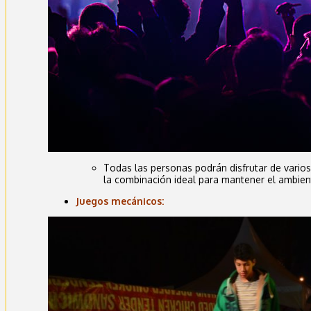
Todas las personas podrán disfrutar de vario
la combinación ideal para mantener el ambien
Juegos mecánicos: