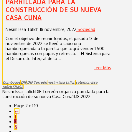
PARRILLADA PARA LA
CONSTRUCCIÓN DE SU NUEVA
CASA CUNA
Nesim Issa Tafich
18 noviembre, 2022
Sociedad
Con el objetivo de reunir fondos, el pasado 13 de
noviembre de 2022 se llevó a cabo una
hamburguesada a la parrilla que logró vender 1,500
hamburguesas con papas y refresco. El Sistema para
el Desarrollo Integral de la …
Leer Más
Combugas
DIF
DIF Torreón
nesim issa tafich
salomon issa
tafich
SIMSA
Nesim Issa Tafich
DIF Torreón organiza parrillada para la
construcción de su nueva Casa Cuna
11.18.2022
Page 2 of 10
←
1
2
3
...