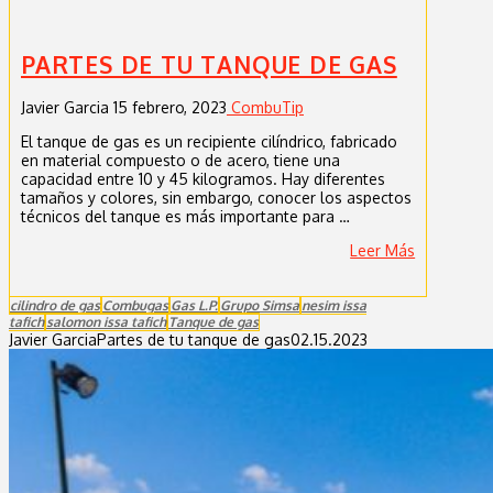
PARTES DE TU TANQUE DE GAS
Javier Garcia
15 febrero, 2023
CombuTip‬
El tanque de gas es un recipiente cilíndrico, fabricado
en material compuesto o de acero, tiene una
capacidad entre 10 y 45 kilogramos. Hay diferentes
tamaños y colores, sin embargo, conocer los aspectos
técnicos del tanque es más importante para …
Leer Más
cilindro de gas
Combugas
Gas L.P.
Grupo Simsa
nesim issa
tafich
salomon issa tafich
Tanque de gas
Javier Garcia
Partes de tu tanque de gas
02.15.2023