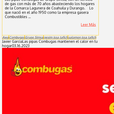
de gas con más de 70 años abasteciendo los hogares
de la Comarca Lagunera de Coahuila y Durango. Lo
que nació en el año 1950 como la empresa gasera
Combustibles …
Leer Más
Awa
Combugas
Grupo Simsa
nesim issa tafich
salomon issa tafich
Javier Garcia
Las pipas Combugas mantienen el calor en tu
hogar
03.16.2023