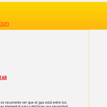
tion
EAR
s
s recurrente ver que el gas está entre los
 es elemental para satisfacer una necesidad