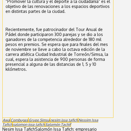
“Promover la cultura y el deporte a la ciudadanía” es el
objetivo de las renovaciones a los espacios deportivos
en distintas partes de la ciudad.
Recientemente, fue patrocinador del Tour Anual de
Pádel donde participaron 300 parejas y se dio a los
ganadores de la competencia alrededor de 180 mil
pesos en premios. Se espera que para finales del mes
de noviembre se lleve a cabo la octava edición de la
carrera atlética Ciudad Industrial de Torreón/Simsa, la
cual, espera la asistencia de 900 personas de forma
presencial a alguna de las distancias de 1, 5 y 10
kilómetros.
Awa
Combugas
Grupo Simsa
nesim issa tafich
Nessim Issa
Tafich
salomon issa tafich
Salomón Tachif
Nesim Issa Tafich
Salomón Issa Tafich: empresario